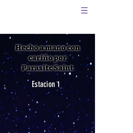
It's not haunted,
it's not hell,
it's...
Hecho a mano con
cariño por
Parasitc Saint
Estacion 1